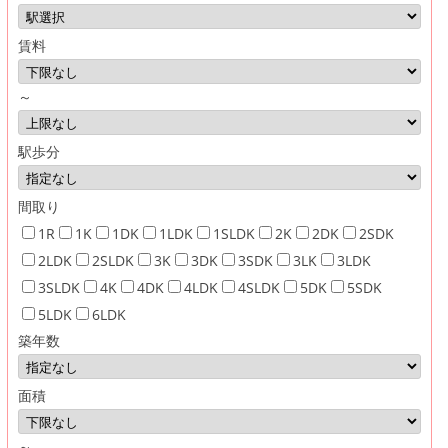
賃料
～
駅歩分
間取り
1R
1K
1DK
1LDK
1SLDK
2K
2DK
2SDK
2LDK
2SLDK
3K
3DK
3SDK
3LK
3LDK
3SLDK
4K
4DK
4LDK
4SLDK
5DK
5SDK
5LDK
6LDK
築年数
面積
～