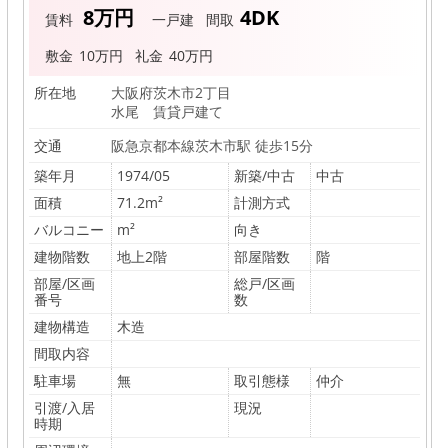
エ
8万円
4DK
賃料
一戸建
間取
ス
敷金
10万円
礼金
40万円
ト
ア
所在地
大阪府茨木市2丁目
水尾 賃貸戸建て
イ
交通
阪急京都本線茨木市駅 徒歩15分
株
築年月
1974/05
新築/中古
中古
式
面積
71.2m²
計測方式
会
バルコニー
m²
向き
社
建物階数
地上2階
部屋階数
階
部屋/区画
総戸/区画
番号
数
建物構造
木造
間取内容
駐車場
無
取引態様
仲介
引渡/入居
現況
時期