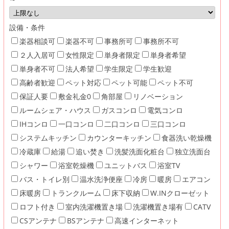
設備・条件
楽器相談可
楽器不可
事務所可
事務所不可
２人入居可
女性限定
単身者限定
単身者希望
単身者不可
法人希望
学生限定
学生歓迎
高齢者歓迎
ペット対応
ペット可能
ペット不可
保証人要
敷金礼金0
角部屋
リノベーション
ルームシェア・ハウス
ガスコンロ
電気コンロ
IHコンロ
一口コンロ
二口コンロ
三口コンロ
システムキッチン
カウンターキッチン
食器洗い乾燥機
冷蔵庫
給湯
追い焚き
洗髪洗面化粧台
独立洗面台
シャワー
浴室乾燥機
ユニットバス
浴室TV
バス・トイレ別
温水洗浄便座
冷房
暖房
エアコン
床暖房
トランクルーム
床下収納
W.INクローゼット
ロフト付き
室内洗濯機置き場
洗濯機置き場有
CATV
CSアンテナ
BSアンテナ
高速インターネット