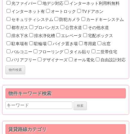
光ファイバー
地デジ対応
インターネット利用料無料
インターネット有
オートロック
TVドアホン
セキュリティシステム
防犯カメラ
カードキーシステム
都市ガス
プロパンガス
公営水道
その他水道
排水下水
排水浄化槽
エレベータ
宅配ボックス
駐車場有
駐輪場
バイク置き場
専用庭
出窓
バルコニー
フローリング
タイル貼り
二世帯住宅
バリアフリー
デザイナーズ
オール電化
自由設計対応
物件キーワード検索
Search
for:
賃貸路線カテゴリ