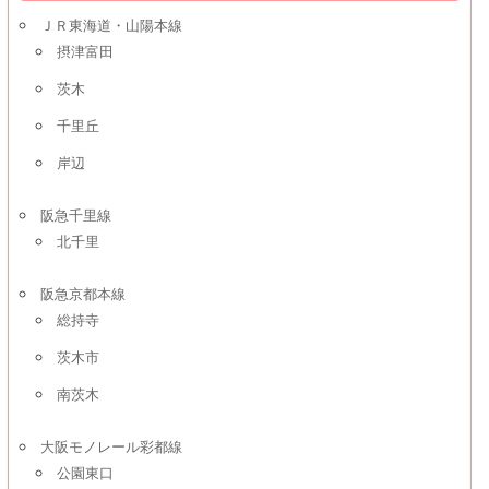
ＪＲ東海道・山陽本線
摂津富田
茨木
千里丘
岸辺
阪急千里線
北千里
阪急京都本線
総持寺
茨木市
南茨木
大阪モノレール彩都線
公園東口