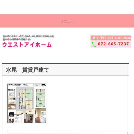
茨木市の賃貸物件情報サイト！ウエストアイ株式会社
コ
茨
ン
メニュー
テ
木
ン
ツ
市
へ
ス
賃
キ
ッ
貸
プ
物
水尾 賃貸戸建て
件
セ
ン
タ
ー
│
ウ