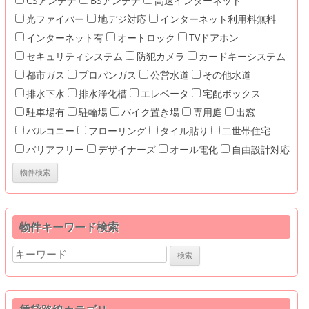
CSアンテナ
BSアンテナ
高速インターネット
光ファイバー
地デジ対応
インターネット利用料無料
インターネット有
オートロック
TVドアホン
セキュリティシステム
防犯カメラ
カードキーシステム
都市ガス
プロパンガス
公営水道
その他水道
排水下水
排水浄化槽
エレベータ
宅配ボックス
駐車場有
駐輪場
バイク置き場
専用庭
出窓
バルコニー
フローリング
タイル貼り
二世帯住宅
バリアフリー
デザイナーズ
オール電化
自由設計対応
物件キーワード検索
Search
for: