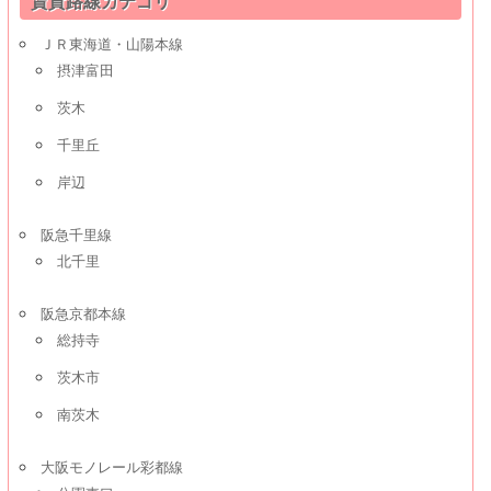
賃貸路線カテゴリ
ＪＲ東海道・山陽本線
摂津富田
茨木
千里丘
岸辺
阪急千里線
北千里
阪急京都本線
総持寺
茨木市
南茨木
大阪モノレール彩都線