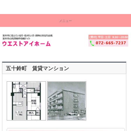
茨木市の賃貸物件情報サイト！ウエストアイ株式会社
コ
茨
ン
メニュー
テ
木
ン
ツ
市
へ
ス
賃
キ
ッ
貸
プ
物
五十鈴町 賃貸マンション
件
セ
ン
タ
ー
│
ウ