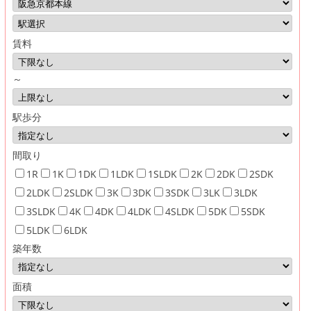
賃料
～
駅歩分
間取り
1R
1K
1DK
1LDK
1SLDK
2K
2DK
2SDK
2LDK
2SLDK
3K
3DK
3SDK
3LK
3LDK
3SLDK
4K
4DK
4LDK
4SLDK
5DK
5SDK
5LDK
6LDK
築年数
面積