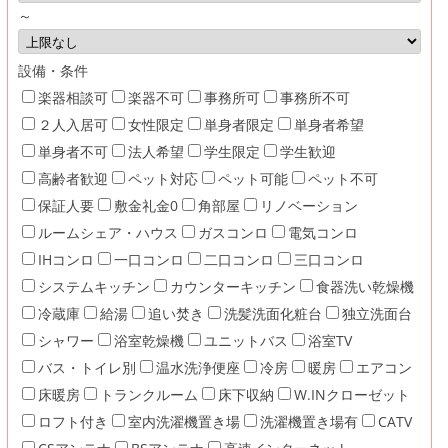
～
設備・条件
楽器相談可
楽器不可
事務所可
事務所不可
２人入居可
女性限定
単身者限定
単身者希望
単身者不可
法人希望
学生限定
学生歓迎
高齢者歓迎
ペット対応
ペット可能
ペット不可
保証人要
敷金礼金0
角部屋
リノベーション
ルームシェア・ハウス
ガスコンロ
電気コンロ
IHコンロ
一口コンロ
二口コンロ
三口コンロ
システムキッチン
カウンターキッチン
食器洗い乾燥機
冷蔵庫
給湯
追い焚き
洗髪洗面化粧台
独立洗面台
シャワー
浴室乾燥機
ユニットバス
浴室TV
バス・トイレ別
温水洗浄便座
冷房
暖房
エアコン
床暖房
トランクルーム
床下収納
W.INクローゼット
ロフト付き
室内洗濯機置き場
洗濯機置き場有
CATV