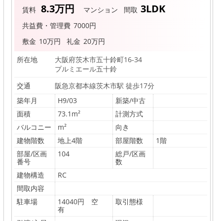
エ
8.3万円
3LDK
賃料
マンション
間取
ス
共益費・管理費
7000円
ト
敷金
10万円
礼金
20万円
ア
イ
所在地
大阪府茨木市五十鈴町16-34
プルミエール五十鈴
株
交通
阪急京都本線茨木市駅 徒歩17分
式
築年月
H9/03
新築/中古
会
面積
73.1m²
計測方式
社
バルコニー
m²
向き
建物階数
地上4階
部屋階数
1階
部屋/区画
104
総戸/区画
番号
数
建物構造
RC
間取内容
駐車場
14040円 空
取引態様
有