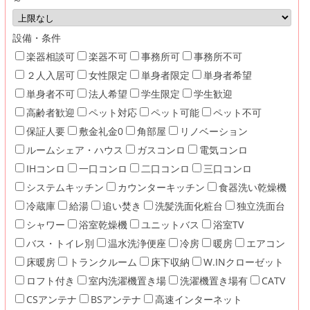
設備・条件
楽器相談可
楽器不可
事務所可
事務所不可
２人入居可
女性限定
単身者限定
単身者希望
単身者不可
法人希望
学生限定
学生歓迎
高齢者歓迎
ペット対応
ペット可能
ペット不可
保証人要
敷金礼金0
角部屋
リノベーション
ルームシェア・ハウス
ガスコンロ
電気コンロ
IHコンロ
一口コンロ
二口コンロ
三口コンロ
システムキッチン
カウンターキッチン
食器洗い乾燥機
冷蔵庫
給湯
追い焚き
洗髪洗面化粧台
独立洗面台
シャワー
浴室乾燥機
ユニットバス
浴室TV
バス・トイレ別
温水洗浄便座
冷房
暖房
エアコン
床暖房
トランクルーム
床下収納
W.INクローゼット
ロフト付き
室内洗濯機置き場
洗濯機置き場有
CATV
CSアンテナ
BSアンテナ
高速インターネット