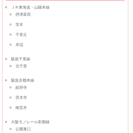
ＪＲ東海道・山陽本線
摂津富田
茨木
千里丘
岸辺
阪急千里線
北千里
阪急京都本線
総持寺
茨木市
南茨木
大阪モノレール彩都線
公園東口