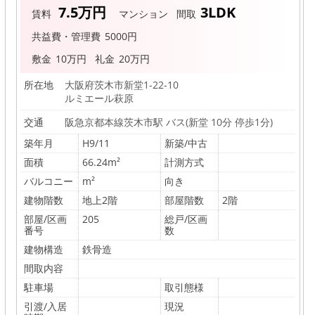
エ
7.5万円
3LDK
賃料
マンション
間取
ス
共益費・管理費
5000円
ト
敷金
10万円
礼金
20万円
ア
イ
所在地
大阪府茨木市新堂1-22-10
ルミエール萩原
株
交通
阪急京都本線茨木市駅 バス(新堂 10分 停歩1分)
式
築年月
H9/11
新築/中古
会
面積
66.24m²
計測方式
社
バルコニー
m²
向き
建物階数
地上2階
部屋階数
2階
部屋/区画
205
総戸/区画
番号
数
建物構造
鉄骨造
間取内容
駐車場
取引態様
引渡/入居
現況