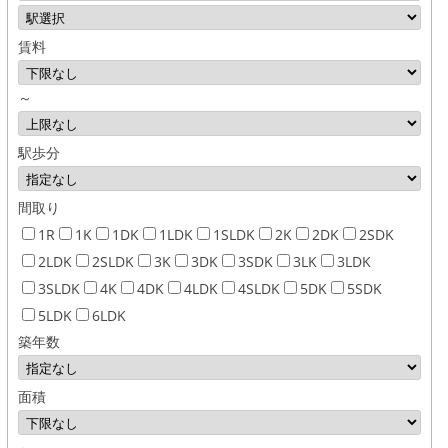
賃料
～
駅歩分
間取り
1R
1K
1DK
1LDK
1SLDK
2K
2DK
2SDK
2LDK
2SLDK
3K
3DK
3SDK
3LK
3LDK
3SLDK
4K
4DK
4LDK
4SLDK
5DK
5SDK
5LDK
6LDK
築年数
面積
～