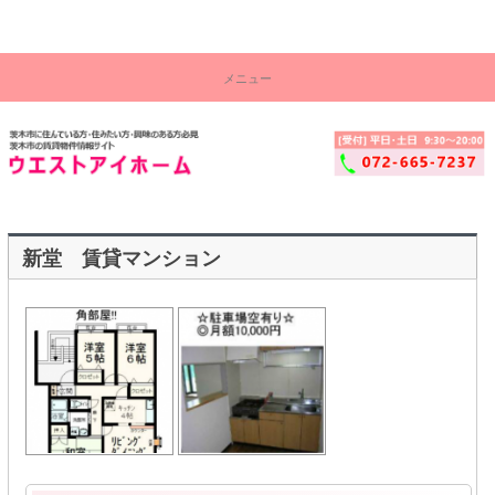
茨木市の賃貸物件情報サイト！ウエストアイ株式会社
コ
茨
ン
メニュー
テ
木
ン
ツ
市
へ
ス
賃
キ
ッ
貸
プ
物
新堂 賃貸マンション
件
セ
ン
タ
ー
│
ウ