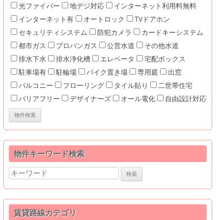
光ファイバー
地デジ対応
インターネット利用料無料
インターネット有
オートロック
TVドアホン
セキュリティシステム
防犯カメラ
カードキーシステム
都市ガス
プロパンガス
公営水道
その他水道
排水下水
排水浄化槽
エレベータ
宅配ボックス
駐車場有
駐輪場
バイク置き場
専用庭
出窓
バルコニー
フローリング
タイル貼り
二世帯住宅
バリアフリー
デザイナーズ
オール電化
自由設計対応
物件キーワード検索
Search
for:
賃貸路線カテゴリ