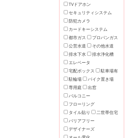
TVドアホン
セキュリティシステム
防犯カメラ
カードキーシステム
都市ガス
プロパンガス
公営水道
その他水道
排水下水
排水浄化槽
エレベータ
宅配ボックス
駐車場有
駐輪場
バイク置き場
専用庭
出窓
バルコニー
フローリング
タイル貼り
二世帯住宅
バリアフリー
デザイナーズ
オール電化