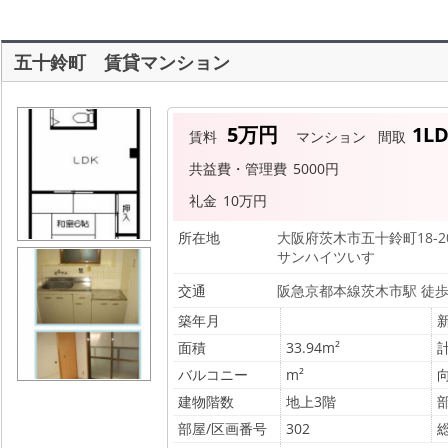
五十鈴町 賃貸マンション
5万円
1L
賃料
マンション
間取
共益費・管理費
5000円
礼金
10万円
所在地
大阪府茨木市五十鈴町18-2
サンハイツいすゞ
交通
阪急京都本線茨木市駅 徒歩
築年月
面積
33.94m²
バルコニー
m²
建物階数
地上3階
部屋/区画番号
302