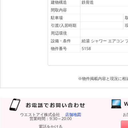
建物構造
鉄骨造
間取内容
駐車場
引渡/入居時期
周辺環境
設備・条件
給湯 シャワー エアコン 
物件番号
5158
※物件掲載内容と現況に相
ウエストアイ株式会社
店舗地図
お
営業時間：9:30～20:00
電話をかける