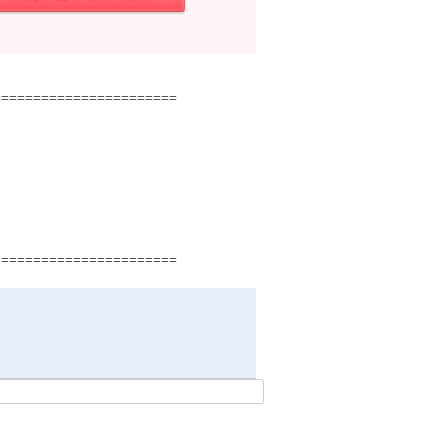
=======================
=======================