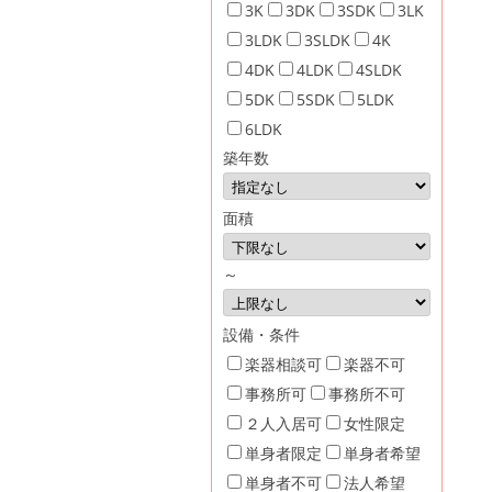
3K
3DK
3SDK
3LK
3LDK
3SLDK
4K
4DK
4LDK
4SLDK
5DK
5SDK
5LDK
6LDK
築年数
面積
～
設備・条件
楽器相談可
楽器不可
事務所可
事務所不可
２人入居可
女性限定
単身者限定
単身者希望
単身者不可
法人希望