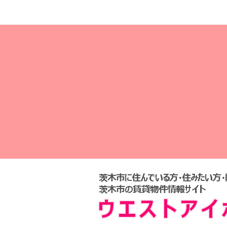
茨木市の賃貸物件情報サイト！ウエストア
茨
木
市
賃
貸
物
件
セ