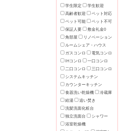
学生限定
学生歓迎
高齢者歓迎
ペット対応
ペット可能
ペット不可
保証人要
敷金礼金0
角部屋
リノベーション
ルームシェア・ハウス
ガスコンロ
電気コンロ
IHコンロ
一口コンロ
二口コンロ
三口コンロ
システムキッチン
カウンターキッチン
食器洗い乾燥機
冷蔵庫
給湯
追い焚き
洗髪洗面化粧台
独立洗面台
シャワー
浴室乾燥機