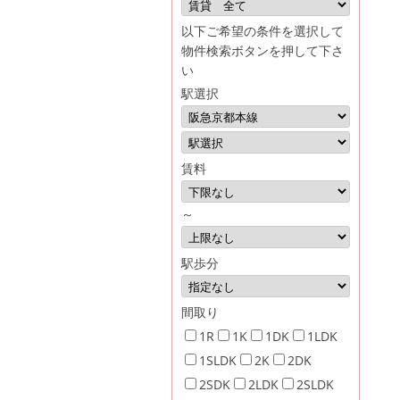
イ
以下ご希望の条件を選択して
株
物件検索ボタンを押して下さ
い
式
駅選択
会
社
賃料
～
駅歩分
間取り
1R
1K
1DK
1LDK
1SLDK
2K
2DK
2SDK
2LDK
2SLDK