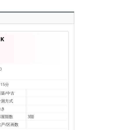
DK
0
15分
新築/中古
計測方式
向き
部屋階数
3階
総戸/区画数