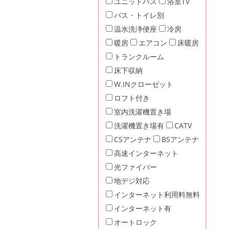
ユニットバス
浴室TV
バス・トイレ別
温水洗浄便座
冷房
暖房
エアコン
床暖房
トランクルーム
床下収納
W.INクローゼット
ロフト付き
室内洗濯機置き場
洗濯機置き場有
CATV
CSアンテナ
BSアンテナ
高速インターネット
光ファイバー
地デジ対応
インターネット利用料無料
インターネット有
オートロック