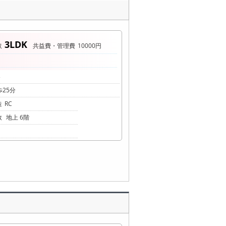
3LDK
取
共益費・管理費
10000円
3
25分
造
RC
数
地上 6階