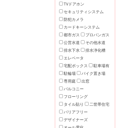
TVドアホン
セキュリティシステム
防犯カメラ
カードキーシステム
都市ガス
プロパンガス
公営水道
その他水道
排水下水
排水浄化槽
エレベータ
宅配ボックス
駐車場有
駐輪場
バイク置き場
専用庭
出窓
バルコニー
フローリング
タイル貼り
二世帯住宅
バリアフリー
デザイナーズ
オール電化