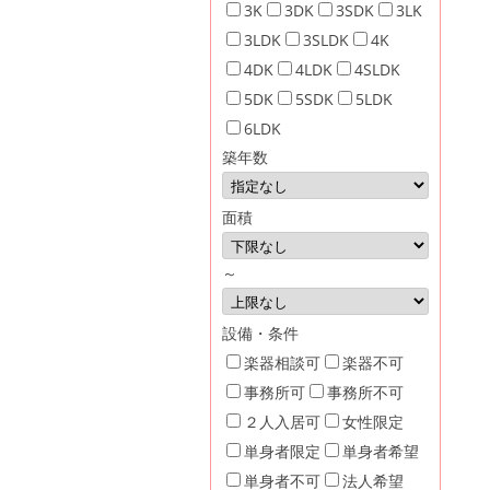
3K
3DK
3SDK
3LK
3LDK
3SLDK
4K
4DK
4LDK
4SLDK
5DK
5SDK
5LDK
6LDK
築年数
面積
～
設備・条件
楽器相談可
楽器不可
事務所可
事務所不可
２人入居可
女性限定
単身者限定
単身者希望
単身者不可
法人希望