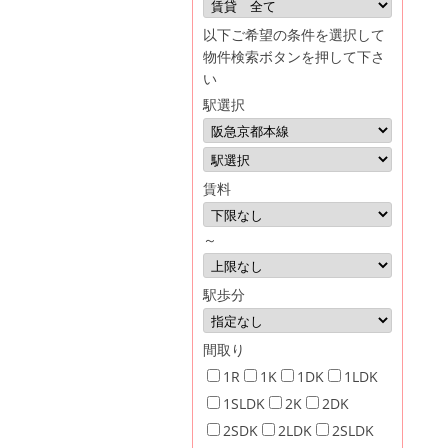
イ
以下ご希望の条件を選択して
株
物件検索ボタンを押して下さ
い
式
駅選択
会
社
賃料
～
駅歩分
間取り
1R
1K
1DK
1LDK
1SLDK
2K
2DK
2SDK
2LDK
2SLDK