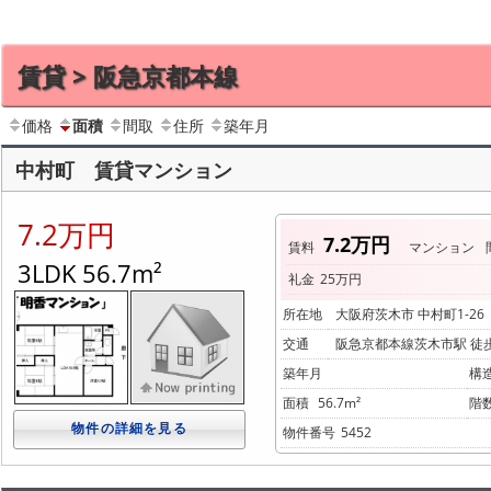
賃貸 > 阪急京都本線
価格
面積
間取
住所
築年月
中村町 賃貸マンション
7.2万円
7.2万円
賃料
マンション
3LDK 56.7m²
礼金
25万円
所在地
大阪府茨木市 中村町1-26
交通
阪急京都本線茨木市駅 徒
築年月
構
面積
56.7m²
階
物件の詳細を見る
物件番号
5452