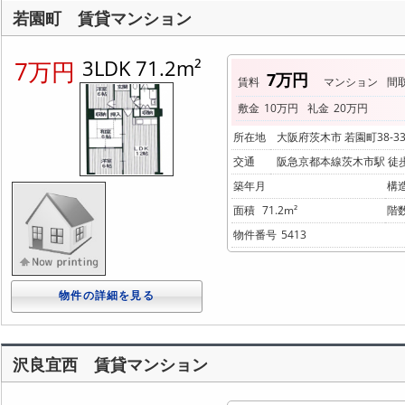
若園町 賃貸マンション
3LDK 71.2m²
7万円
7万円
賃料
マンション
間
敷金
10万円
礼金
20万円
所在地
大阪府茨木市 若園町38-3
交通
阪急京都本線茨木市駅 徒歩
築年月
構
面積
71.2m²
階
物件番号
5413
物件の詳細を見る
沢良宜西 賃貸マンション