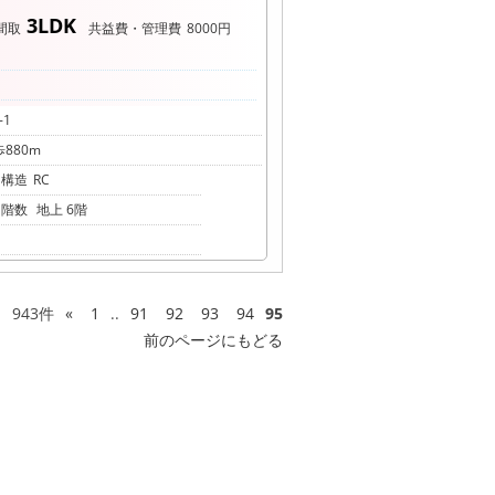
3LDK
間取
共益費・管理費
8000円
-1
880m
構造
RC
階数
地上 6階
943件
«
1
..
91
92
93
94
95
前のページにもどる