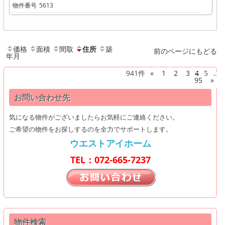
物件番号
5613
価格
面積
間取
住所
築
前のページにもどる
年月
941件
«
1
2
3
4
5
..
95
»
お問い合わせ先
気になる物件がございましたらお気軽にご連絡ください。
ご希望の物件をお探しするのを全力でサポートします。
ウエストアイホーム
TEL：072-665-7237
物件検索