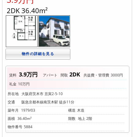
2DK 36.40m²
物件の詳細を見る
3.9万円
2DK
賃料
アパート
間取
共益費・管理費
3000円
礼金
10万円
所在地
大阪府茨木市 丑寅2-5-10
交通
阪急京都本線南茨木駅 徒歩11分
築年月
1979/03
構造
木造
面積
36.40m²
階数
地上 2階
物件番号
5884