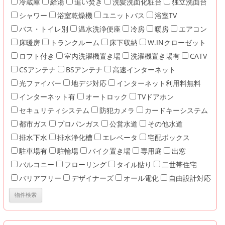
冷蔵庫
給湯
追い焚き
洗髪洗面化粧台
独立洗面台
シャワー
浴室乾燥機
ユニットバス
浴室TV
バス・トイレ別
温水洗浄便座
冷房
暖房
エアコン
床暖房
トランクルーム
床下収納
W.INクローゼット
ロフト付き
室内洗濯機置き場
洗濯機置き場有
CATV
CSアンテナ
BSアンテナ
高速インターネット
光ファイバー
地デジ対応
インターネット利用料無料
インターネット有
オートロック
TVドアホン
セキュリティシステム
防犯カメラ
カードキーシステム
都市ガス
プロパンガス
公営水道
その他水道
排水下水
排水浄化槽
エレベータ
宅配ボックス
駐車場有
駐輪場
バイク置き場
専用庭
出窓
バルコニー
フローリング
タイル貼り
二世帯住宅
バリアフリー
デザイナーズ
オール電化
自由設計対応