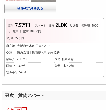
物件の詳細を見る
7.5万円
2LDK
賃料
アパート
間取
共益費・管理費
4000
円
駐車場
空有 10800円
礼金
25万円
所在地
大阪府茨木市 丑寅2-2-14
交通
阪急京都本線南茨木駅 徒歩12分
築年月
2007/09
構造
軽量鉄骨
面積
52.30m²
階数
地上 2階
物件番号
5954
丑寅 賃貸アパート
7.5万円