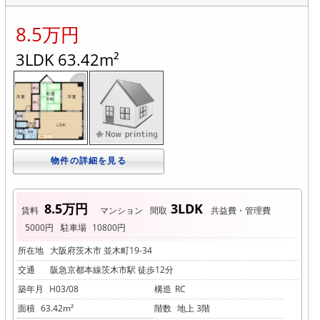
8.5万円
3LDK 63.42m²
物件の詳細を見る
8.5万円
3LDK
賃料
マンション
間取
共益費・管理費
5000円
駐車場
10800円
所在地
大阪府茨木市 並木町19-34
交通
阪急京都本線茨木市駅 徒歩12分
築年月
H03/08
構造
RC
面積
63.42m²
階数
地上 3階