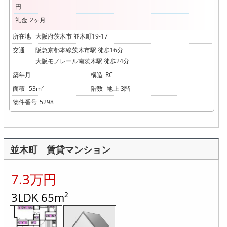
円
礼金
2ヶ月
所在地
大阪府茨木市 並木町19-17
交通
阪急京都本線茨木市駅 徒歩16分
大阪モノレール南茨木駅 徒歩24分
築年月
構造
RC
面積
53m²
階数
地上 3階
物件番号
5298
並木町 賃貸マンション
7.3万円
3LDK 65m²