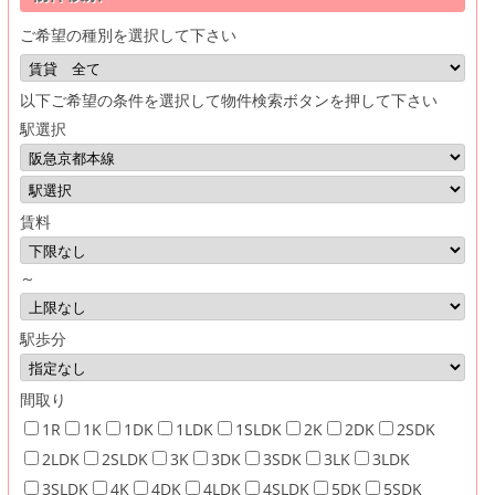
ご希望の種別を選択して下さい
以下ご希望の条件を選択して物件検索ボタンを押して下さい
駅選択
賃料
～
駅歩分
間取り
1R
1K
1DK
1LDK
1SLDK
2K
2DK
2SDK
2LDK
2SLDK
3K
3DK
3SDK
3LK
3LDK
3SLDK
4K
4DK
4LDK
4SLDK
5DK
5SDK