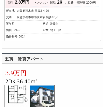
2.8万円
2K
賃料
マンション
間取
共益費・管理費
2000円
所在地
大阪府茨木市 丑寅2-4-20
交通
阪急京都本線南茨木駅 徒歩10分
築年月
構造
鉄骨造
面積
29m²
階数
地上 3階
物件番号
5024
丑寅 賃貸アパート
3.9万円
2DK 36.40m²