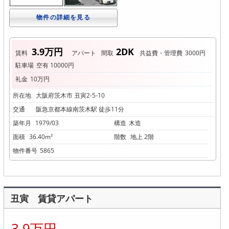
物件の詳細を見る
3.9万円
2DK
賃料
アパート
間取
共益費・管理費
3000円
駐車場
空有 10000円
礼金
10万円
所在地
大阪府茨木市 丑寅2-5-10
交通
阪急京都本線南茨木駅 徒歩11分
築年月
1979/03
構造
木造
面積
36.40m²
階数
地上 2階
物件番号
5865
丑寅 賃貸アパート
3.9万円