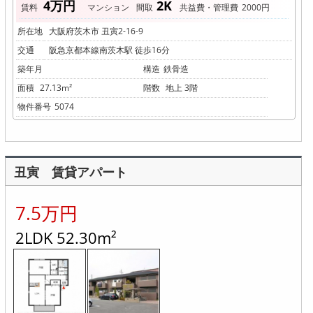
4万円
2K
賃料
マンション
間取
共益費・管理費
2000円
所在地
大阪府茨木市 丑寅2-16-9
交通
阪急京都本線南茨木駅 徒歩16分
築年月
構造
鉄骨造
面積
27.13m²
階数
地上 3階
物件番号
5074
丑寅 賃貸アパート
7.5万円
2LDK 52.30m²