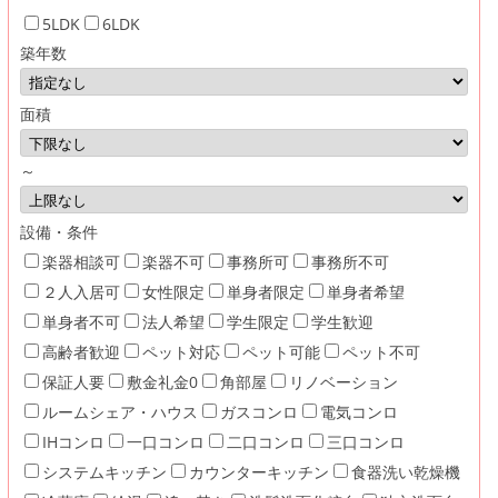
5LDK
6LDK
築年数
面積
～
設備・条件
楽器相談可
楽器不可
事務所可
事務所不可
２人入居可
女性限定
単身者限定
単身者希望
単身者不可
法人希望
学生限定
学生歓迎
高齢者歓迎
ペット対応
ペット可能
ペット不可
保証人要
敷金礼金0
角部屋
リノベーション
ルームシェア・ハウス
ガスコンロ
電気コンロ
IHコンロ
一口コンロ
二口コンロ
三口コンロ
システムキッチン
カウンターキッチン
食器洗い乾燥機