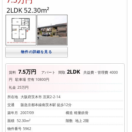
2LDK 52.30m²
物件の詳細を見る
7.5万円
2LDK
賃料
アパート
間取
共益費・管理費
4000
円
駐車場
空有 10800円
礼金
25万円
所在地
大阪府茨木市 丑寅2-2-14
交通
阪急京都本線南茨木駅 徒歩12分
築年月
2007/09
構造
軽量鉄骨
面積
52.30m²
階数
地上 2階
物件番号
5962