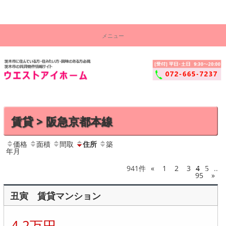
茨木市の賃貸物件情報サイト！ウエストアイ株式会社
コ
茨
ン
メニュー
テ
木
ン
ツ
市
へ
ス
賃
キ
ッ
貸
プ
物
賃貸 > 阪急京都本線
件
セ
価格
面積
間取
住所
築
ン
年月
タ
941件
«
1
2
3
4
5
..
95
»
ー
│
丑寅 賃貸マンション
ウ
4.2万円