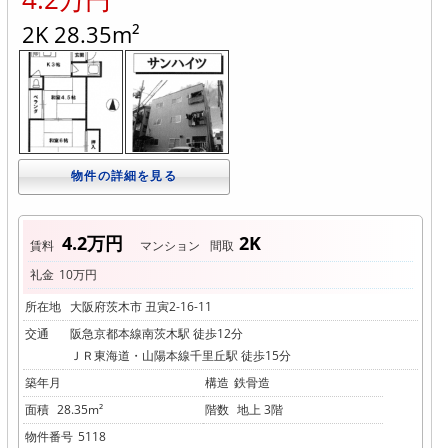
エ
ス
2K 28.35m²
ト
ア
イ
株
物件の詳細を見る
式
会
社
4.2万円
2K
賃料
マンション
間取
礼金
10万円
所在地
大阪府茨木市 丑寅2-16-11
交通
阪急京都本線南茨木駅 徒歩12分
ＪＲ東海道・山陽本線千里丘駅 徒歩15分
築年月
構造
鉄骨造
面積
28.35m²
階数
地上 3階
物件番号
5118