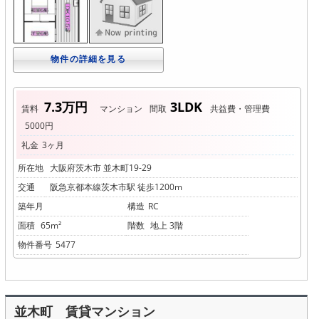
物件の詳細を見る
7.3万円
3LDK
賃料
マンション
間取
共益費・管理費
5000円
礼金
3ヶ月
所在地
大阪府茨木市 並木町19-29
交通
阪急京都本線茨木市駅 徒歩1200m
築年月
構造
RC
面積
65m²
階数
地上 3階
物件番号
5477
並木町 賃貸マンション