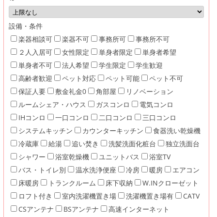
設備・条件
楽器相談可
楽器不可
事務所可
事務所不可
２人入居可
女性限定
単身者限定
単身者希望
単身者不可
法人希望
学生限定
学生歓迎
高齢者歓迎
ペット対応
ペット可能
ペット不可
保証人要
敷金礼金0
角部屋
リノベーション
ルームシェア・ハウス
ガスコンロ
電気コンロ
IHコンロ
一口コンロ
二口コンロ
三口コンロ
システムキッチン
カウンターキッチン
食器洗い乾燥機
冷蔵庫
給湯
追い焚き
洗髪洗面化粧台
独立洗面台
シャワー
浴室乾燥機
ユニットバス
浴室TV
バス・トイレ別
温水洗浄便座
冷房
暖房
エアコン
床暖房
トランクルーム
床下収納
W.INクローゼット
ロフト付き
室内洗濯機置き場
洗濯機置き場有
CATV
CSアンテナ
BSアンテナ
高速インターネット