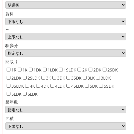
賃料
～
駅歩分
間取り
1R
1K
1DK
1LDK
1SLDK
2K
2DK
2SDK
2LDK
2SLDK
3K
3DK
3SDK
3LK
3LDK
3SLDK
4K
4DK
4LDK
4SLDK
5DK
5SDK
5LDK
6LDK
築年数
面積
～