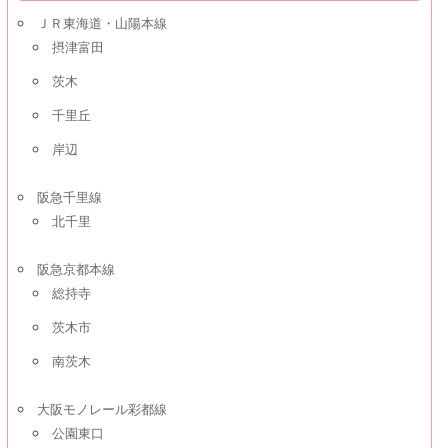
ＪＲ東海道・山陽本線
摂津富田
茨木
千里丘
岸辺
阪急千里線
北千里
阪急京都本線
総持寺
茨木市
南茨木
大阪モノレール彩都線
公園東口