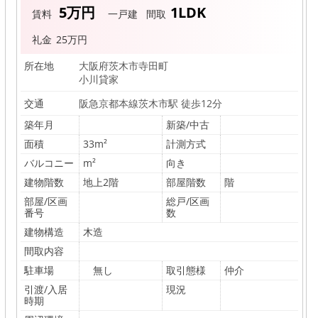
エ
5万円
1LDK
賃料
一戸建
間取
ス
礼金
25万円
ト
ア
所在地
大阪府茨木市寺田町
小川貸家
イ
交通
阪急京都本線茨木市駅 徒歩12分
株
築年月
新築/中古
式
面積
33m²
計測方式
会
バルコニー
m²
向き
社
建物階数
地上2階
部屋階数
階
部屋/区画
総戸/区画
番号
数
建物構造
木造
間取内容
駐車場
無し
取引態様
仲介
引渡/入居
現況
時期