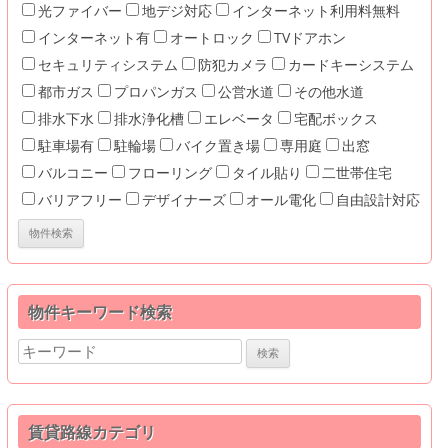
光ファイバー
地デジ対応
インターネット利用料無料
インターネット有
オートロック
TVドアホン
セキュリティシステム
防犯カメラ
カードキーシステム
都市ガス
プロパンガス
公営水道
その他水道
排水下水
排水浄化槽
エレベータ
宅配ボックス
駐車場有
駐輪場
バイク置き場
専用庭
出窓
バルコニー
フローリング
タイル貼り
二世帯住宅
バリアフリー
デザイナーズ
オール電化
自由設計対応
物件キーワード検索
Search
for:
賃貸路線カテゴリ