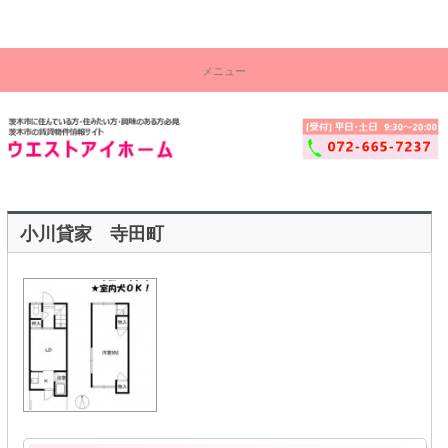
茨木市の賃貸物件情報サイト！ウエストアイ株式会社
コ
茨
ン
メニュー
テ
木
ン
ツ
市
へ
ス
賃
キ
ッ
貸
プ
物
小川貸家 寺田町
件
セ
ン
タ
ー
│
ウ