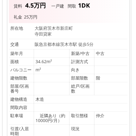
エ
4.5万円
1DK
賃料
一戸建
間取
ス
礼金
25万円
ト
ア
所在地
大阪府茨木市新庄町
寺田貸家
イ
交通
阪急京都本線茨木市駅 徒歩5分
株
築年月
新築/中古
中古
式
面積
34.62m²
計測方式
会
バルコニー
m²
向き
社
建物階数
部屋階数
階
部屋/区画
総戸/区画
番号
数
建物構造
木造
間取内容
駐車場
近隣あり（約
取引態様
仲介
10000円/月）
引渡/入居
現況
時期