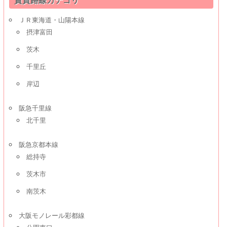
賃貸路線カテゴリ
ＪＲ東海道・山陽本線
摂津富田
茨木
千里丘
岸辺
阪急千里線
北千里
阪急京都本線
総持寺
茨木市
南茨木
大阪モノレール彩都線