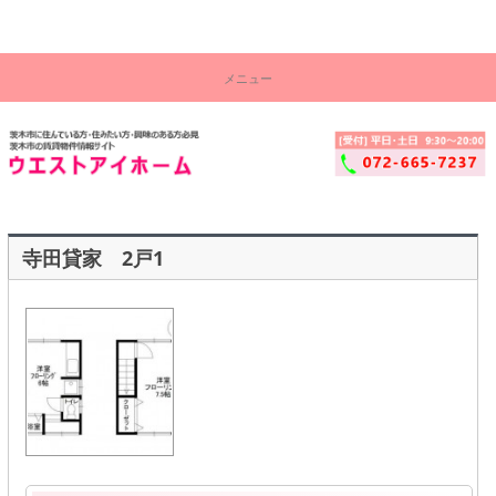
茨木市の賃貸物件情報サイト！ウエストアイ株式会社
コ
茨
ン
メニュー
テ
木
ン
ツ
市
へ
ス
賃
キ
ッ
貸
プ
物
寺田貸家 2戸1
件
セ
ン
タ
ー
│
ウ