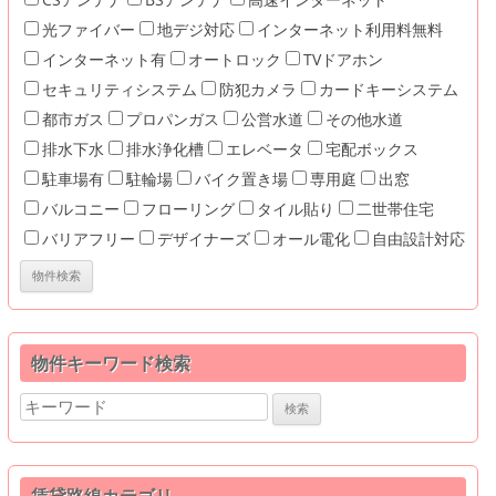
光ファイバー
地デジ対応
インターネット利用料無料
インターネット有
オートロック
TVドアホン
セキュリティシステム
防犯カメラ
カードキーシステム
都市ガス
プロパンガス
公営水道
その他水道
排水下水
排水浄化槽
エレベータ
宅配ボックス
駐車場有
駐輪場
バイク置き場
専用庭
出窓
バルコニー
フローリング
タイル貼り
二世帯住宅
バリアフリー
デザイナーズ
オール電化
自由設計対応
物件キーワード検索
Search
for: