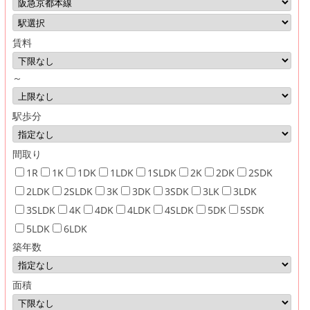
賃料
～
駅歩分
間取り
1R
1K
1DK
1LDK
1SLDK
2K
2DK
2SDK
2LDK
2SLDK
3K
3DK
3SDK
3LK
3LDK
3SLDK
4K
4DK
4LDK
4SLDK
5DK
5SDK
5LDK
6LDK
築年数
面積