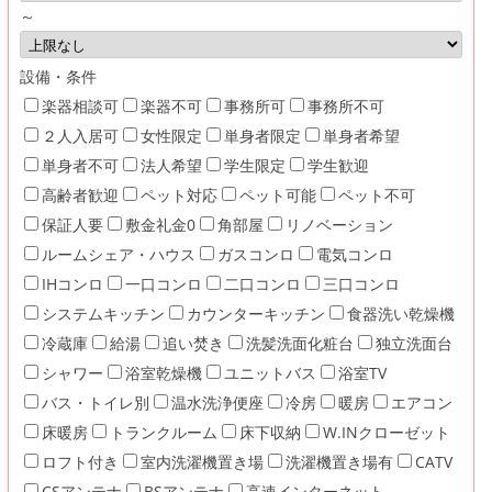
～
設備・条件
楽器相談可
楽器不可
事務所可
事務所不可
２人入居可
女性限定
単身者限定
単身者希望
単身者不可
法人希望
学生限定
学生歓迎
高齢者歓迎
ペット対応
ペット可能
ペット不可
保証人要
敷金礼金0
角部屋
リノベーション
ルームシェア・ハウス
ガスコンロ
電気コンロ
IHコンロ
一口コンロ
二口コンロ
三口コンロ
システムキッチン
カウンターキッチン
食器洗い乾燥機
冷蔵庫
給湯
追い焚き
洗髪洗面化粧台
独立洗面台
シャワー
浴室乾燥機
ユニットバス
浴室TV
バス・トイレ別
温水洗浄便座
冷房
暖房
エアコン
床暖房
トランクルーム
床下収納
W.INクローゼット
ロフト付き
室内洗濯機置き場
洗濯機置き場有
CATV
CSアンテナ
BSアンテナ
高速インターネット